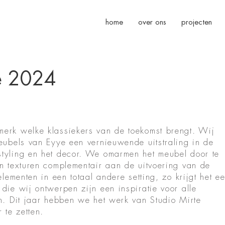
home
over ons
projecten
e 2024
erk welke klassiekers van de toekomst brengt. Wij
eubels van Eyye een vernieuwende uitstraling in de
tyling en het decor. We omarmen het meubel door te
n texturen complementair aan de uitvoering van de
elementen in een totaal andere setting, zo krijgt het e
die wij ontwerpen zijn een inspiratie voor alle
n. Dit jaar hebben we het werk van Studio Mirte
 te zetten.