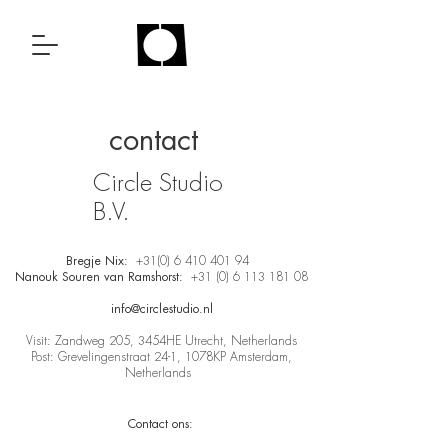
contact
Circle Studio
B.V.
Bregje Nix:
+31(0) 6 410 401 94
Nanouk Souren van Ramshorst:
+31 (0) 6 113 181 08
info@circlestud
io.nl
Visit: Zandweg 205, 3454HE Utrecht, Netherlands
Post: Grevelingenstraat 24-1, 1078KP Amsterdam,
Netherlands
Contact ons: