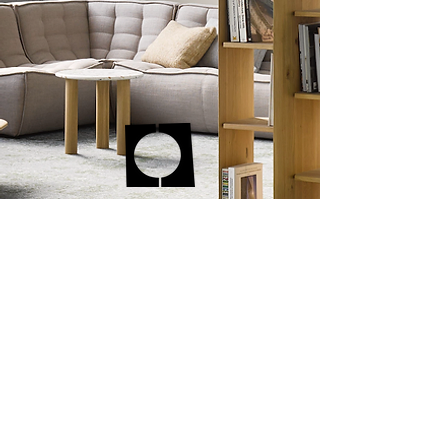
Home
Over ons
Projecte
n
Aanpak
Contact
Circle Studio
info@circle
st
udi
o.nl
Bregje Nix:
+31(0) 6 410 401 94
Nanouk Souren van Ramshorst:
+31 (0) 6 113 181 08